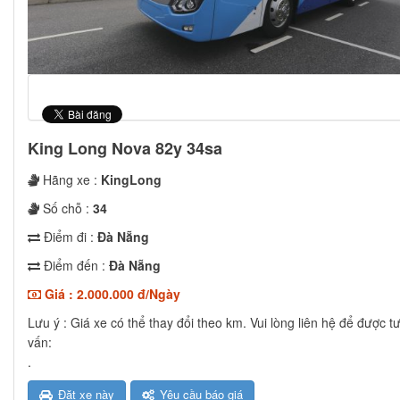
King Long Nova 82y 34sa
Hãng xe :
KingLong
Số chỗ :
34
Điểm đi :
Đà Nẵng
Điểm đến :
Đà Nẵng
Giá : 2.000.000 đ/Ngày
Lưu ý : Giá xe có thể thay đổi theo km. Vui lòng liên hệ để được t
vấn:
.
Đặt xe này
Yêu cầu báo giá