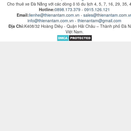
Cho thuê xe Đà Nẵng với các dòng ô tô du lịch 4, 5, 7, 16, 29, 35, 
Hotline:
0898.173.379
-
0915.126.121
Email:
lienhe@thienantam.com.vn
-
sales@thienantam.com.v
info@
thienantam.com.vn
-
thienantam@gmail.com
Địa Chỉ:
K408/32 Hoàng Diêụ - Quận Hải Châu – Thành phố Đà N
Việt Nam
.