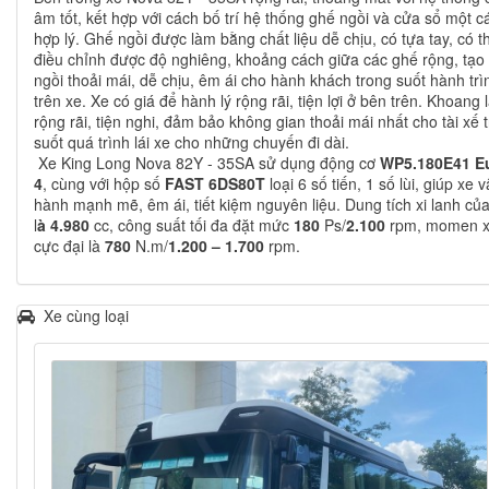
âm tốt, kết hợp với cách bố trí hệ thống ghế ngồi và cửa sổ một c
hợp lý. Ghế ngồi được làm bằng chất liệu dễ chịu, có tựa tay, có t
điều chỉnh được độ nghiêng, khoảng cách giữa các ghế rộng, tạo
ngồi thoải mái, dễ chịu, êm ái cho hành khách trong suốt hành trì
trên xe. Xe có giá để hành lý rộng rãi, tiện lợi ở bên trên. Khoang l
rộng rãi, tiện nghi, đảm bảo không gian thoải mái nhất cho tài xế 
suốt quá trình lái xe cho những chuyến đi dài.
Xe King Long Nova 82Y - 35SA sử dụng động cơ
WP5.180E41 E
4
, cùng với hộp số
FAST 6DS80T
loại 6 số tiến, 1 số lùi, giúp xe 
hành mạnh mẽ, êm ái, tiết kiệm nguyên liệu. Dung tích xi lanh củ
l
à 4.980
cc, công suất tối đa đặt mức
180
Ps/
2.100
rpm, momen 
cực đại là
780
N.m/
1.200 – 1.700
rpm.
Xe cùng loại