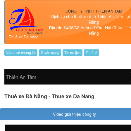
Chat Facebook
Gọi điện ngay
CÔNG TY TNHH THIÊN AN TÂM
Dịch vụ cho thuê xe ô tô Thiên An Tâm tại
Nẵng
Địa chỉ
:K408/32 Hoàng Diêụ -Hải Châu – T
Nẵng
Thuê xe Đà Nẵng
Chat Facebook
Gọi điện ngay
Video về chúng tôi
Tuyển dụng
Tin du lịch
Tin ô tô
Thiên An Tâm
Thuê xe Đà Nẵng - Thue xe Da Nang
Video giới thiệu công ty