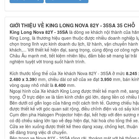
GIỚI THIỆU VỀ KING LONG NOVA 82Y - 35SA 35 CHỖ
King Long Nova 82Y - 35SA
là dòng xe khách nội thành của hã
King Long, là thương hiệu quen thuộc được nhiều doanh nghiệp l
chọn trong lĩnh vực kinh doanh du lịch, lữ hành, vận chuyển hành
khách,... Với thiết kế hiện đại, sang trọng, cùng động cơ công ngh
Châu Âu mạnh mẽ, tiết kiệm nhiên liệu, đảm bảo sẽ mang lại trải
nghiệm tuyệt vời trong suốt hành trình.
Kích thước tổng thể của Xe khách Nova 82Y - 35SA ở mức
8.245 
2.480 x 3.39
0 mm, chiều dài cơ sở của xe đạt
3.950
mm, bán kín
vòng quay nhỏ nhất là
8.400
mm.
Ngoại hình của Xe khách King Long được thiết kế mạnh mẽ, sang
trọng. Ở trực diện xe là tấm kính chắn gió lớn, dạng liền có nhiều 
Bên dưới có gắn logo của hãng một cách tinh tế. Gương chiếu hậ
được thiết kế với góc quan sát rộng, điều chỉnh điện và có sấy kín
Cụm đèn pha Halogen Projector hiện đại, kết hợp với đèn sương
có độ chiếu sáng lớn tạo vẻ đẹp hiện đại, hài hoà cho tổng thể xe.
Cửa xe lên xuống được thiết kế theo dạng xoay, chống kẹt, thuận 
dễ dàng trong việc di chuyển.
Bên trong xe Nova 82Y - 35SA rộng rãi, thoáng mát với hệ thống 