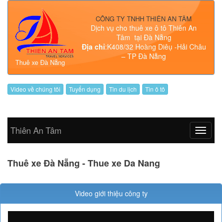
Chat Facebook
Gọi điện ngay
CÔNG TY TNHH THIÊN AN TÂM
Dịch vụ cho thuê xe ô tô Thiên An
Tâm tại Đà Nẵng
Địa chỉ
:K408/32 Hoàng Diêụ -Hải Châu
– TP Đà Nẵng
Thuê xe Đà Nẵng
Chat Facebook
Gọi điện ngay
Video về chúng tôi
Tuyển dụng
Tin du lịch
Tin ô tô
Thiên An Tâm
Thuê xe Đà Nẵng - Thue xe Da Nang
Video giới thiệu công ty