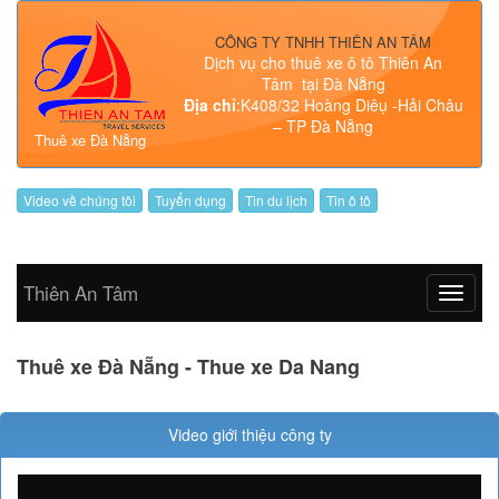
Chat Facebook
Gọi điện ngay
CÔNG TY TNHH THIÊN AN TÂM
Dịch vụ cho thuê xe ô tô Thiên An
Tâm tại Đà Nẵng
Địa chỉ
:K408/32 Hoàng Diêụ -Hải Châu
– TP Đà Nẵng
Thuê xe Đà Nẵng
Chat Facebook
Gọi điện ngay
Video về chúng tôi
Tuyển dụng
Tin du lịch
Tin ô tô
Thiên An Tâm
Thuê xe Đà Nẵng - Thue xe Da Nang
Video giới thiệu công ty