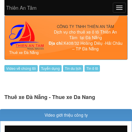
Chat Facebook
Thiên An Tâm
Gọi điện ngay
CÔNG TY TNHH THIÊN AN TÂM
Dịch vụ cho thuê xe ô tô Thiên An
Tâm tại Đà Nẵng
Địa chỉ
:K408/32 Hoàng Diêụ -Hải Châu
Chat Facebook
– TP Đà Nẵng
Gọi điện ngay
Thuê xe Đà Nẵng
Video về chúng tôi
Tuyển dụng
Tin du lịch
Tin ô tô
Thuê xe Đà Nẵng - Thue xe Da Nang
Video giới thiệu công ty